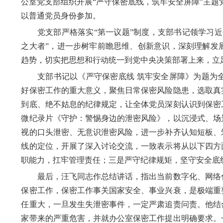
公室党支部组织开展“严守保密底线，筑牢安全屏障”主
以普通党员身份参加。
党支部严格落实“第一议题”制度，支部书记领学习近
之大者”，进一步树牢前瞻思维、创新意识，深刻理解发
趋势，切实把思想和行动统一到党中央决策部署上来，立
支部书记以《严守保密底线 筑牢安全屏障》为题为全
好保密工作的重大意义，聚焦日常保密风险隐患，选取真
到底、绝不姑息的纪律规定，让全体党员深刻认识到保密
微纪录片《守护：警惕身边的泄密风险》，以沉浸式、场
视的口头泄密、无意识泄密风险，进一步补齐认知短板、
线的定位，开展了深入讨论交流，一致表示将从以下四方
职能力，扛牢管理责任；三是严守纪律规矩，坚守安全底
最后，汪飞同志作总结讲话，指出当前数字化、网络化
保密工作，保密工作事关国家安全、事业兴衰，是极端重
任重大，一旦发生失泄密事件，一定严肃追责问责。他结
家带来的严重危害，并就办公室保密工作提出明确要求。